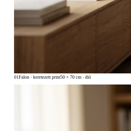
01
Falon · keretezett print
50 × 70 cm · dió