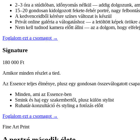
2–3 óra a stúdióban, időnyomás nélkül — addig dolgozunk, am
15–20 gondosan kidolgozott fekete-fehér portré, nagy felbontá
A kedvenceidből kérésre színes változat is készül
Privát online galéria a válogatáshoz — a letöltött képek örökre a
Nem kell tudnod kamera előtt állni — az a dolgom, hogy elfelej
Foglalom ezt a csomagot
→
Signature
180 000 Ft
Amikor minden részlet a tied.
Az Essence teljes élménye, plusz egy gondosan összeválogatott csapat,
Minden, ami az Essence-ben
Smink és haj egy szakembertől, plusz külön stylist
Ruhatár-konzultáció és styling a fotózás előtt
Foglalom ezt a csomagot
→
Fine Art Print
A portré második élete.