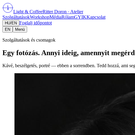
L
C
Light
&
Coffee
Ritter Doron
· Atelier
Szolgáltatások
Workshop
Média
Rólam
GYIK
Kapcsolat
Foglalj időpontot
HU
/
EN
EN
Menü
Szolgáltatások és csomagok
Egy fotózás. Annyi ideig, amennyit megérd
Kávé, beszélgetés, portré — ebben a sorrendben. Tedd hozzá, ami seg