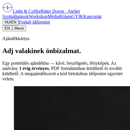
L
C
Light
&
Coffee
Ritter Doron
· Atelier
Szolgáltatások
Workshop
Média
Rólam
GYIK
Kapcsolat
Foglalj időpontot
HU
/
EN
EN
Menü
Ajándékkártya
Adj valakinek önbizalmat.
Egy portréülés ajándékba — kávé, beszélgetés, fényképek. Az
utalvány
1 évig érvényes
, PDF formátumban letölthető és tovább
küldhető. A megajándékozott a kód birtokában időpontot egyeztet
velem.