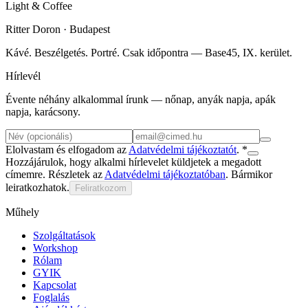
Light
&
Coffee
Ritter Doron
· Budapest
Kávé. Beszélgetés. Portré. Csak időpontra — Base45, IX. kerület.
Hírlevél
Évente néhány alkalommal írunk — nőnap, anyák napja, apák
napja, karácsony.
Elolvastam és elfogadom az
Adatvédelmi tájékoztatót
. *
Hozzájárulok, hogy alkalmi hírlevelet küldjetek a megadott
címemre. Részletek az
Adatvédelmi tájékoztatóban
. Bármikor
leiratkozhatok.
Feliratkozom
Műhely
Szolgáltatások
Workshop
Rólam
GYIK
Kapcsolat
Foglalás