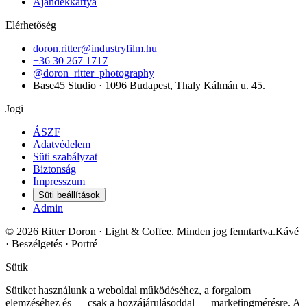
Ajándékkártya
Elérhetőség
doron.ritter@industryfilm.hu
+36 30 267 1717
@doron_ritter_photography
Base45 Studio · 1096 Budapest, Thaly Kálmán u. 45.
Jogi
ÁSZF
Adatvédelem
Süti szabályzat
Biztonság
Impresszum
Süti beállítások
Admin
©
2026
Ritter Doron
· Light & Coffee.
Minden jog fenntartva.
Kávé
· Beszélgetés · Portré
Sütik
Sütiket használunk a weboldal működéséhez, a forgalom
elemzéséhez és — csak a hozzájárulásoddal — marketingmérésre. A