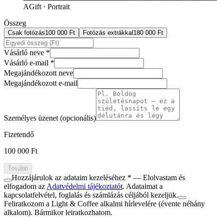
A
Gift · Portrait
Összeg
Csak fotózás
100 000 Ft
Fotózás extrákkal
180 000 Ft
Vásárló neve *
Vásárló e-mail *
Megajándékozott neve
Megajándékozott e-mail
Személyes üzenet (opcionális)
Fizetendő
100 000 Ft
Tovább
Hozzájárulok az adataim kezeléséhez *
— Elolvastam és
elfogadom az
Adatvédelmi tájékoztatót
. Adataimat a
kapcsolatfelvétel, foglalás és számlázás céljából kezeljük.
Feliratkozom a Light & Coffee alkalmi hírlevelére (évente néhány
alkalom). Bármikor leiratkozhatom.