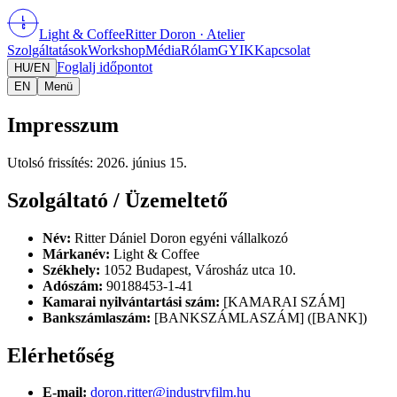
L
C
Light
&
Coffee
Ritter Doron
· Atelier
Szolgáltatások
Workshop
Média
Rólam
GYIK
Kapcsolat
Foglalj időpontot
HU
/
EN
EN
Menü
Impresszum
Utolsó frissítés: 2026. június 15.
Szolgáltató / Üzemeltető
Név:
Ritter Dániel Doron egyéni vállalkozó
Márkanév:
Light & Coffee
Székhely:
1052 Budapest, Városház utca 10.
Adószám:
90188453-1-41
Kamarai nyilvántartási szám:
[KAMARAI SZÁM]
Bankszámlaszám:
[BANKSZÁMLASZÁM] ([BANK])
Elérhetőség
E-mail:
doron.ritter@industryfilm.hu