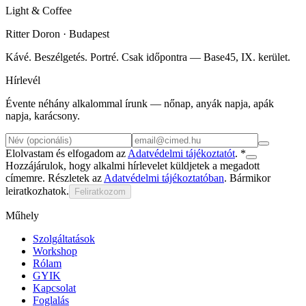
Light
&
Coffee
Ritter Doron
· Budapest
Kávé. Beszélgetés. Portré. Csak időpontra — Base45, IX. kerület.
Hírlevél
Évente néhány alkalommal írunk — nőnap, anyák napja, apák
napja, karácsony.
Elolvastam és elfogadom az
Adatvédelmi tájékoztatót
. *
Hozzájárulok, hogy alkalmi hírlevelet küldjetek a megadott
címemre. Részletek az
Adatvédelmi tájékoztatóban
. Bármikor
leiratkozhatok.
Feliratkozom
Műhely
Szolgáltatások
Workshop
Rólam
GYIK
Kapcsolat
Foglalás