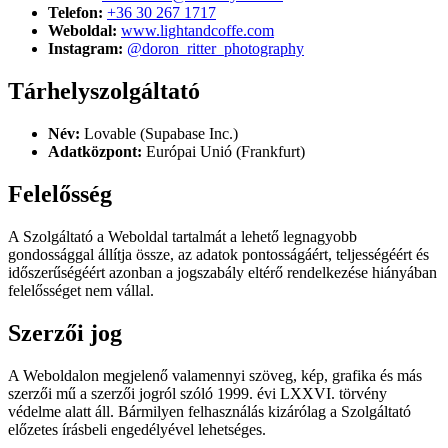
Telefon:
+36 30 267 1717
Weboldal:
www.lightandcoffe.com
Instagram:
@doron_ritter_photography
Tárhelyszolgáltató
Név:
Lovable (Supabase Inc.)
Adatközpont:
Európai Unió (Frankfurt)
Felelősség
A Szolgáltató a Weboldal tartalmát a lehető legnagyobb
gondossággal állítja össze, az adatok pontosságáért, teljességéért és
időszerűségéért azonban a jogszabály eltérő rendelkezése hiányában
felelősséget nem vállal.
Szerzői jog
A Weboldalon megjelenő valamennyi szöveg, kép, grafika és más
szerzői mű a szerzői jogról szóló 1999. évi LXXVI. törvény
védelme alatt áll. Bármilyen felhasználás kizárólag a Szolgáltató
előzetes írásbeli engedélyével lehetséges.