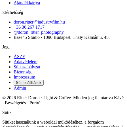
Ajándékkártya
Elérhetőség
doron.ritter@industryfilm.hu
+36 30 267 1717
@doron_ritter_photography
Base45 Studio · 1096 Budapest, Thaly Kálmán u. 45.
Jogi
ÁSZF
Adatvédelem
Süti szabályzat
Biztonság
Impresszum
Süti beállítások
Admin
©
2026
Ritter Doron
· Light & Coffee.
Minden jog fenntartva.
Kávé
· Beszélgetés · Portré
Sütik
Sütiket használunk a weboldal működéséhez, a forgalom